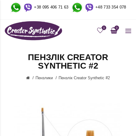
+38 095 406 71 63
+48
733 354 078
0
0
ПЕНЗЛIК CREATOR
SYNTHETIC #2
Пензлики
Пензлiк Creator Synthetic #2